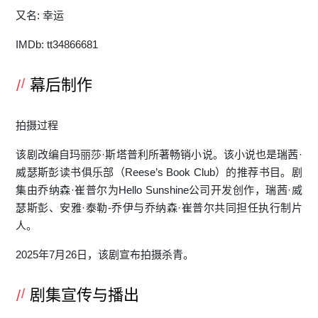
又名: 幸运
IMDb: tt34866681
幕后制作
拍摄过程
该剧改编自玛丽莎·斯塔普利所著畅销小说。该小说也是瑞茜·
威瑟斯彭读书俱乐部（Reese’s Book Club）的推荐书目。剧
集由乔纳森·崔普尔为Hello Sunshine公司开发创作，瑞茜·威
瑟斯彭、安雅·泰勒-乔伊与乔纳森·崔普尔共同担任执行制片
人。
2025年7月26日，该剧宣布拍摄杀青。
剧集宣传与播出