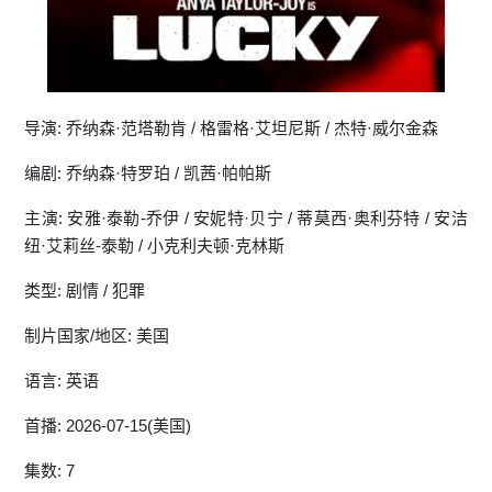
导演: 乔纳森·范塔勒肯 / 格雷格·艾坦尼斯 / 杰特·威尔金森
编剧: 乔纳森·特罗珀 / 凯茜·帕帕斯
主演: 安雅·泰勒-乔伊 / 安妮特·贝宁 / 蒂莫西·奥利芬特 / 安洁
纽·艾莉丝-泰勒 / 小克利夫顿·克林斯
类型: 剧情 / 犯罪
制片国家/地区: 美国
语言: 英语
首播: 2026-07-15(美国)
集数: 7