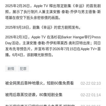
2025年2月26日，Apple TV 释出限定剧集《幸运》的首批剧
照，展示了执行制片人兼主演安雅·泰勒-乔伊与男主德鲁·斯
塔基在夜空下抵头亲密依偎的画面。
2025年9月18日，剧集《幸运》的官方剧照发布。
2026年2月3日，Apple TV 在洛杉矶Barker Hangar举行Press
Day活动，主演安雅·泰勒-乔伊和蒂莫西·奥利芬特出席；同日
发布先导预告片，并宣布将于2026年7月15日在Apple TV+首
播。6月4日，该剧曝光新预告。
剧情
犯罪
被全网黑后靠种地爆火，短剧60集免费看
02-22 02:10
被甩后靠蒸饺逆袭，80集短剧全集
02-22 01:14