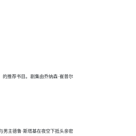
ub）的推荐书目。剧集由乔纳森·崔普尔
乔伊与男主德鲁·斯塔基在夜空下抵头亲密