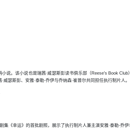
说。该小说也是瑞茜·威瑟斯彭读书俱乐部（Reese’s Book Cl
创作，瑞茜·威瑟斯彭、安雅·泰勒-乔伊与乔纳森·崔普尔共同担任执行制片人。
。
V 释出限定剧集《幸运》的首批剧照，展示了执行制片人兼主演安雅·泰勒-