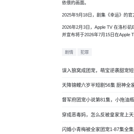
依偎的画面。
2025年9月18日，剧集《幸运》的
2026年2月3日，Apple TV 在洛
并宣布将于2026年7月15日在Appl
剧情
犯罪
误入狼窝成团宠，萌宝逆袭甜宠短
天降锦鲤六岁半短剧56集 厨神全
督军府团宠小说第81集，小拖油
穿成恶毒妈，怎么反被皇家宠上天
闪婚小青梅被全家团宠1-87集全