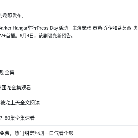
官方剧照发布。
杉矶Barker Hangar举行Press Day活动，主演安雅·泰勒-乔伊
e TV+首播。6月4日，该剧曝光新预告。
剧全集
家团宠全集观看
瓶被宠上天全文阅读
？80集全集速看
集免费，热门甜宠短剧一口气看个够