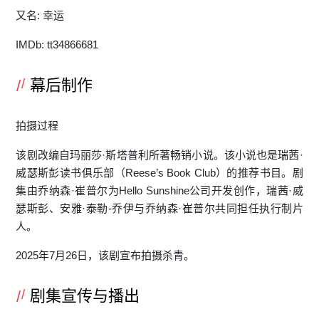
又名: 幸运
IMDb: tt34866681
幕后制作
拍摄过程
该剧改编自玛丽莎·斯塔普利所著畅销小说。该小说也是瑞茜·
威瑟斯彭读书俱乐部（Reese’s Book Club）的推荐书目。剧
集由乔纳森·崔普尔为Hello Sunshine公司开发创作，瑞茜·威
瑟斯彭、安雅·泰勒-乔伊与乔纳森·崔普尔共同担任执行制片
人。
2025年7月26日，该剧宣布拍摄杀青。
剧集宣传与播出