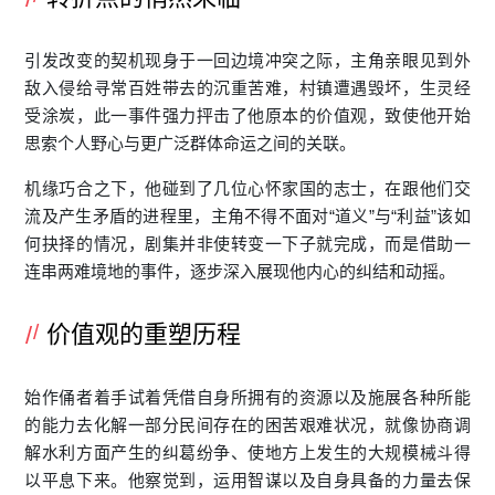
引发改变的契机现身于一回边境冲突之际，主角亲眼见到外
敌入侵给寻常百姓带去的沉重苦难，村镇遭遇毁坏，生灵经
受涂炭，此一事件强力抨击了他原本的价值观，致使他开始
思索个人野心与更广泛群体命运之间的关联。
机缘巧合之下，他碰到了几位心怀家国的志士，在跟他们交
流及产生矛盾的进程里，主角不得不面对“道义”与“利益”该如
何抉择的情况，剧集并非使转变一下子就完成，而是借助一
连串两难境地的事件，逐步深入展现他内心的纠结和动摇。
价值观的重塑历程
始作俑者着手试着凭借自身所拥有的资源以及施展各种所能
的能力去化解一部分民间存在的困苦艰难状况，就像协商调
解水利方面产生的纠葛纷争、使地方上发生的大规模械斗得
以平息下来。他察觉到，运用智谋以及自身具备的力量去保