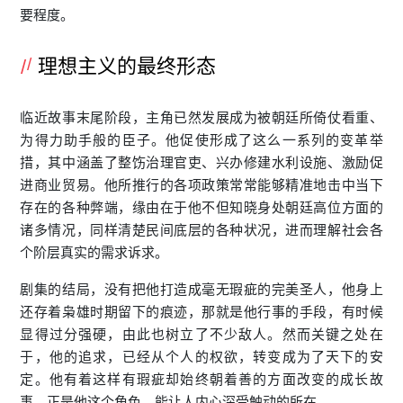
要程度。
理想主义的最终形态
临近故事末尾阶段，主角已然发展成为被朝廷所倚仗看重、
为得力助手般的臣子。他促使形成了这么一系列的变革举
措，其中涵盖了整饬治理官吏、兴办修建水利设施、激励促
进商业贸易。他所推行的各项政策常常能够精准地击中当下
存在的各种弊端，缘由在于他不但知晓身处朝廷高位方面的
诸多情况，同样清楚民间底层的各种状况，进而理解社会各
个阶层真实的需求诉求。
剧集的结局，没有把他打造成毫无瑕疵的完美圣人，他身上
还存着枭雄时期留下的痕迹，那就是他行事的手段，有时候
显得过分强硬，由此也树立了不少敌人。然而关键之处在
于，他的追求，已经从个人的权欲，转变成为了天下的安
定。他有着这样有瑕疵却始终朝着善的方面改变的成长故
事，正是他这个角色，能让人内心深受触动的所在。