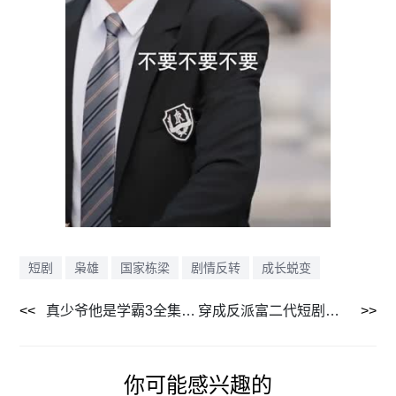
短剧
枭雄
国家栋梁
剧情反转
成长蜕变
真少爷他是学霸3全集在线看 60集短剧免费高清播放
穿成反派富二代短剧免费看，开局绑架女主，反派逆袭超爽
你可能感兴趣的