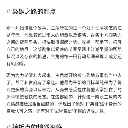
枭雄之路的起点
刚一开始讲这个故事，主角所在的是一个处于动荡状态的江
湖年代。他靠着超过常人的胆量以及谋略，在各个方面势力
之间的缝隙里头，很快取得崛起之势，收拢一帮手下，拓展
自己的地盘。这部剧集以紧凑的节奏呈现出江湖早期的残酷
状况以及存在的机遇，主角的每一回行动都满是算计成分还
有风险哦。
因为势力渐渐壮大起来，主角就开始参与到地方事务当中去
了，甚至和官府有了牵连。他最为开始的目标单纯是为了得
到更多的资源以及权力，从而去感受握住将他人掌控在手的
那种愉悦轻快的感觉。在这部剧中，针对这一阶段主角的内
心情感描绘是相当细腻的，体现出了他对于“枭雄”这个身份的
自我认可之感，还有对于成为“枭雄”不懈的追寻之意。
转折点的悄然来临