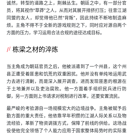
诚然，转型的道路之上，荆棘丛生。朝廷之中，有一部分官
员，将其视作“草莽”之人，从而对其展开排挤打压；往昔江湖
同盟的友人，却觉得他已然“背叛”，因此持续不断地制造麻
烦。主角不得不于全新的游戏规则之下，同时应对源自两个
方面的压力，学习运用合法合规的途径达成目标。
栋梁之材的淬炼
当主角成为朝廷官员之后，他被派遣到了一个州县，这个州
县正遭受着匪患和饥荒的双重困扰。他并没有单纯地运用武
力去进行清剿，而是深入展开调查，进而发现匪患的根源在
于土地兼并以及吏治腐败。他一方面着手组织民兵进行防
御，另一方面则上书请求对税制进行改革，还要安置流民。
最严峻的考验源自一场规模宏大的边境战争。主角被赋予后
勤方面的重大责任，他依靠早年积攒的江湖人际关系以及物
流经验，革新了物资调拨方式，保障了前线的供给。这场战
役使他完全领悟了个人能力应用于国家整体局势时的实际重