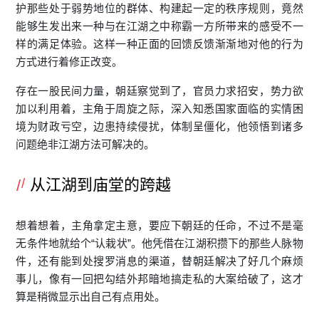
护那些处于弱势地位的群体、构建起一定的秩序规则，竟然
能够生发出来一种与在江湖之中称霸一方所带来的感受不一
样的满足体验。这样一种正面的回馈反馈渐渐地对他的行为
方式进行着修正改变。
存在一股民间力量，朝廷察觉到了，官员力求招安，势力欲
加以利用着，主角于周旋之际，深入知悉国家面临的实情困
境为财政亏空，边患持续侵扰，体制呈僵化，他领悟到诸多
问题绝非江湖方法可解决的。
从江湖到庙堂的跨越
想着想着，主角拿定主意，要应下朝廷的任命，不过不是毫
无条件地就给个“认栽状”。他凭借在江湖积攒下的那些人脉物
件，还有能到处搜罗消息的渠道，替朝廷解决了好几个麻烦
事儿，像有一回把勾结外邦暗地搞走私的大案给破了，这才
算是稍微显示出自己有点用处。