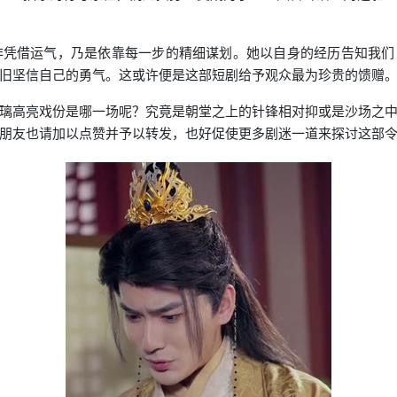
非凭借运气，乃是依靠每一步的精细谋划。她以自身的经历告知我
旧坚信自己的勇气。这或许便是这部短剧给予观众最为珍贵的馈赠
璃高亮戏份是哪一场呢？究竟是朝堂之上的针锋相对抑或是沙场之
朋友也请加以点赞并予以转发，也好促使更多剧迷一道来探讨这部