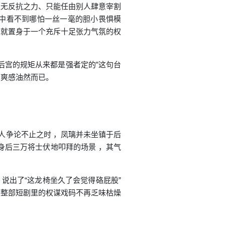
毫无反抗之力、只能任由别人肆意宰割
中看不到哪怕一丝一毫的胆小畏惧模
间就置身于一个充斥十足张力气氛的权
后宫的规矩从来都是强者定的”这句台
的爽感油然而已。
人争论不止之时 ，凤璃并未坐镇于后
身后三万将士伏地叩拜的场景 ，其气
说出了“这龙椅坐久了会觉得硌屁股”
得整部短剧里的权谋戏码不再乏味枯燥