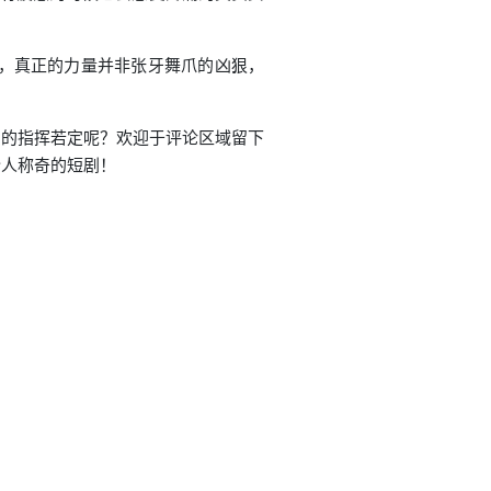
们，真正的力量并非张牙舞爪的凶狠，
。
中的指挥若定呢？欢迎于评论区域留下
令人称奇的短剧！