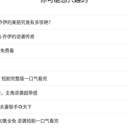
-乔伊的美丽究竟有多惊艳？
勒-乔伊的逆袭传奇
集免费看
集
 短剧完整版一口气看完
看，主角逆袭超带感
夫妻联手夺天下
80集全免 逆袭短剧一口气看完