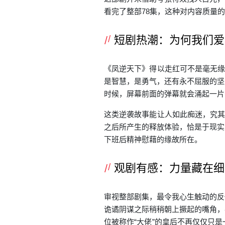
看完了整部78集，这种对内容质量
短剧热潮：为何我们爱
《凤逆天下》得以走红可不是毫无缘
是智慧，是勇气，还有永不屈服的坚
时候，屏幕前面的弹幕就会涌起一片
这类逆袭故事能让人如此痴迷，究其
之后所产生的释放体验，恰是于现实
下班后精神慰藉的缘故所在。
观剧有感：力量藏在细
审视整部剧集，最令我心生触动的反
诡谲阴谋之际稍稍朝上撅起的嘴角，
位被称作“大佬”的皇后不再仅仅只