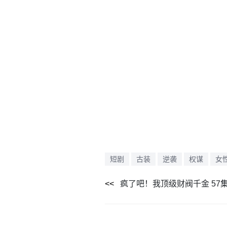
短剧
古装
逆袭
权谋
女
疯了吧！我顶级财阀千金 57