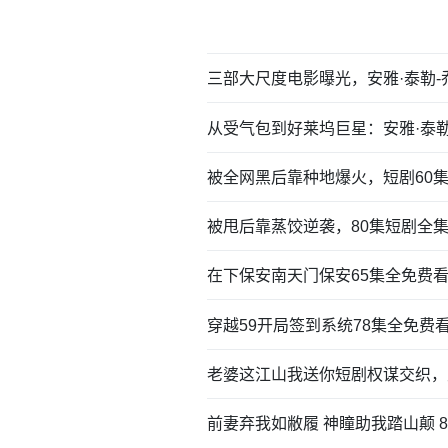
三部大尺度电影曝光，安雅·泰勒
从受气包到好莱坞巨星：安雅·泰
被全网黑后靠种地爆火，短剧60
被甩后靠蒸饺逆袭，80集短剧全
在下保安南天门保安65集全免费看
穿越59开局签到系统78集全免费
老婆这江山我送你短剧权谋交织，
前妻弃我如敝履 神瞳助我踏山颠 