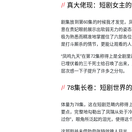
真大佬现：短剧女主的
剧集放到第60集的时候我才发觉，
意在贵妃眼前展示出软弱无力的姿态
极为熟悉而精准地掌握住了六部各位
是打斗厮杀的情节，更能让观看的人
“凤鸣九天”在第72集称得上是全
已埋伏着的三千死士给召唤了出来，
层次感一下子提升了许多之分句。
78集长卷：短剧世界
体量为78集，这在短剧范畴内称得
要点，完整地勾勒出了凤璃从处于冷
过你”，眼角所泛起的泪光，使得这
这部剧并未借助夸张特效拽人目光，