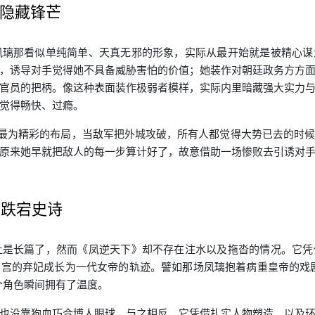
隐藏锋芒
凤璃那看似单纯简单、天真无邪的形象，实际从最开始就是被精心
，诱导对手觉得她不具备威胁害怕的价值；她装作对朝廷政务方方
官员的把柄。像这种表面装作极弱者模样，实际内里暗藏强大实力
觉得畅快、过瘾。
剧里最为精彩的布局，当敌军把外城攻破，所有人都觉得大势已去的时
原来她早就把敌人的每一步算计好了，故意借助一场惨败去引诱对
的跌宕史诗
上是长篇了，然而《凤逆天下》却不存在注水以及拖沓的情况。它
宫的弃妃成长为一代女帝的轨迹。譬如那场凤璃抱着病重皇帝的戏
个角色瞬间拥有了温度。
也没靠狗血巧合博人眼球，与之相反，它凭借扎实人物塑造，以及