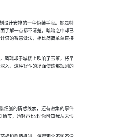
谋划设计安排的一种伪装手段。她是特
面面了解一点都不清楚，暗暗之中却已
与计谋的智慧做法，相比简简单单直接
候，凤璃却于城楼上吹响了玉箫，将早
手深入，这种智斗的场面使这部短剧的
凭借细腻的情感线索，还有密集的事件
剧情节，她轻声说出“你可知我从未恨
环环相扣剧情推进，使得观众不知不觉