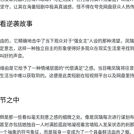
的坚守，让其在海量短剧中极具真诚感，怪不得在夸克网盘获众人热传
看逆袭故事
由的，它精确地击中了当下观众对于“强女主”人设的那种渴望。凤
定意志，这样一种独立自主的形象使得好多观众在现实生活里寻找
叫好的声音。
缘由是它给予了一种情绪层面的“代偿满足”之感。当目睹凤璃将往
生活当中难以获取到的。这便是此类短剧在短视频平台以及网盘里
节之中
倒是那一些看似毫无刻意之感的细微之处。像是凤璃每次进行谋划
甚至亦包括她独自一人时满脸孤寂地凝视着宫墙陷入发呆状态的刹
是一个抽象的符号象征，而是摇身一变成为了一个具备鲜活血肉之躯