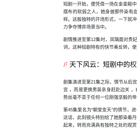
短剧
一开始，便凭借一场在金銮殿中
摆布的软弱之人，她身披那件染有
样。这般独特的开场形式，一下就冲
力争夺博弈场景当中。
剧情推进至第12集时，凤璃面对贵
词，这种短剧特有的快节奏反转，使
天下风云：短剧中的
权
剧集演进至第21集之际，情节从后
宫 ，而是更换男装亲身赶赴边关 
势丝毫不亚于任何一位刚强坚毅的帝
第45集里名为“朝堂变天”的情节
这话，此刻镜头特别给了她那染着丹
起来，转而充满具有独特之处的观赏