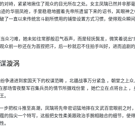
的对峙，紧紧地揪住了观众的目光所在之处。女主凤璃已然并非那
血迹的华丽凤袍，手里稳稳地握着先帝所遗留下来的诏书，其眼神之
破了一直以来传统宫斗剧所惯用的铺垫设置方式习惯，使得观众瞬
妃当众刁难，她未如往常那般忍气吞声，而是轻抚鬓发，微笑着说出“
观众前一秒还在为首捏把汗，后一秒就忍不住拍手叫好，进而追剧
谋
漩涡
宫纷争递进到家国天下的权谋范畴 ，北疆战事万分紧急 ，朝堂之上众
，在那场雪夜整军召集兵员的情节所摄戏份里 ，她伫立在点将台上 ，
王。
，进一步把权斗推至高潮，凤璃将先帝密诏猛地摔在文武百官眼前之时，
蔻的指尖一个特写，这般把女性柔美跟政治手腕相融合的细节，使
性。