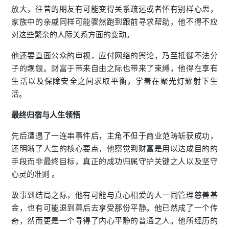
放大，往昔的朋友有可能变得关系疏远或者怀有别样心思，
家族中的亲戚同样可能骤然跑到跟前寻求帮助，他不得不应
对这些繁杂的人际关系方面的变动。
他还要直面公众的审视，应付网络的舆论，乃至抵御不法分
子的觊觎。财富于带来自由之际也带来了束缚，他得在享有
生活以及保障安全之间求取平衡，学着在聚光灯耀射下生
活。
最终归宿与人生领悟
先后遭遇了一连串事件后，主角不但于商业范畴斩获成功，
还明晰了人生的核心要点，他察觉到财富是用以达成目的的
手段而非最终目标，真正的成功归属守护关键之人以及坚守
心灵的准则 。
故事到结局之际，他有可能与真心相爱的人一同管理慈善基
金，也有可能退到幕后去享受那份平静。他已然成了一个传
奇，然而更是一个寻得了内心平静的普通之人。他所经历的