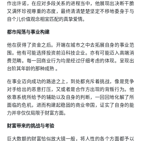
作出许诺，在应对多段关系的进程当中，他展现出决断干脆
又满怀珍视尊重的态度，最终清清楚楚坚定不移地委身于与
自个儿价值观念相宜匹配的真挚爱情。
都市
闯荡与事业构建
他在获得了资金之后。开端在城市之中去拓展自身的事业范
围。他有可能选择投资前沿科技企业。亦有可能迈入高端消
费范畴。每一回商业行为均是经过仔细考虑的体现。呈现出
台阶其年龄的那种成熟 。
在事业迈向成功的路途之上，到处都充斥着挑战，像是竞争
对手给出的恶意打压，又或者是合作方出现的背叛行为。他
依靠系统所给予的辅助以及自身的判断，一回回地化解了所
面临的危机，进而构建起稳固的商业帝国，证实了自身的能
力并非仅仅局限于财富方面。
财富带来的挑战与考验
巨大数额的财富恰似放大镜一般，将人性的各个方面都予以