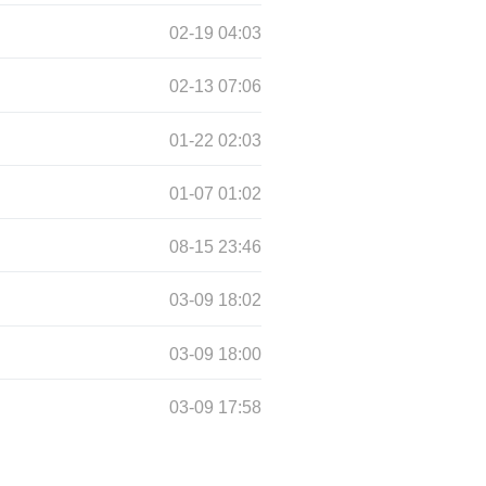
02-19 04:03
02-13 07:06
01-22 02:03
01-07 01:02
08-15 23:46
03-09 18:02
03-09 18:00
03-09 17:58