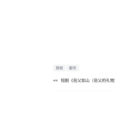
男频
都市
短剧《岳父如山（岳父的礼物