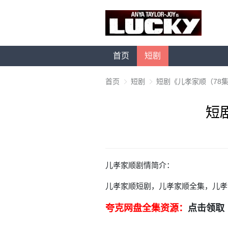
首页
短剧
首页
短剧
短剧《儿孝家顺（78
短
儿孝家顺剧情简介：
儿孝家顺短剧，
儿孝家顺全集，
儿孝
夸克网盘全集资源：
点击领取