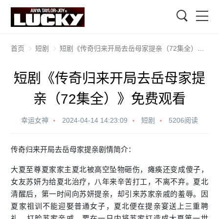
搜索
首页
短剧
短剧《传奇归来开局去岳母家提亲（72集全）》免费观看
短剧《传奇归来开局去岳母家提
亲（72集全）》免费观看
幸运女神
2024-04-14 14:23:09
短剧
5206阅读
传奇归来开局去岳母家提亲剧情简介：
大夏至尊夏家家主夏北被高空坠物砸伤，瘫痪还变成傻子，
女友苏妍为给夏北治疗，八年来辛苦打工，不离不弃。夏北
清醒后，第一时间向苏妍提亲，却引来苏家亲戚的羞辱。因
夏家祖训不能迎娶普通女子，夏北便在提亲宴送上三重聘
礼，打脸苏家亲戚，要在一日内将苏家打造成大夏第一世